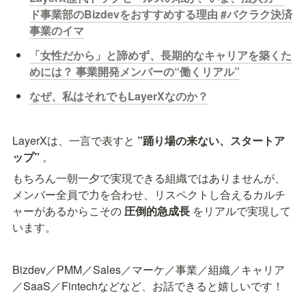
ド事業部のBizdevをおすすめする理由 #バクラク決済
事業のイマ
「女性だから」と諦めず、長期的なキャリアを築くた
めには？ 事業開発メンバーの“働くリアル”
なぜ、私はそれでもLayerXなのか？
LayerXは、一言で表すと 
”踊り場の来ない、スタートア
ップ”
 。
もちろん一朝一夕で実現できる組織ではありませんが、
メンバー全員で力を合わせ、リスペクトし合えるカルチ
ャーがあるからこその 
圧倒的急成長 
をリアルで実現して
います。
Bizdev／PMM／Sales／マーケ／事業／組織／キャリア
／SaaS／Fintechなどなど、お話できると嬉しいです！