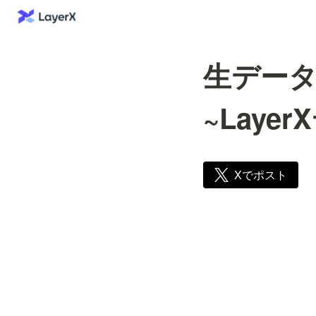
生デー
~Laye
Xでポスト