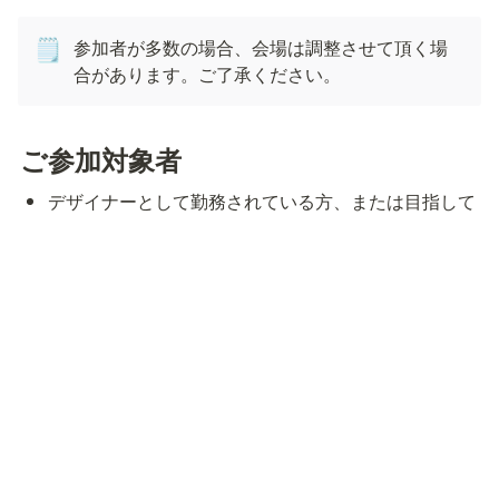
参加者が多数の場合、会場は調整させて頂く場
🗒️
合があります。ご了承ください。
ご参加対象者
デザイナーとして勤務されている方、または目指して
いる学生の方
事業会社で働くデザイナーの働き方に興味がある、知
見を交換したい方
LayerXに興味を持っている方
お申し込み
運営の都合上、各回の募集人数は若干名とさせ
💡
ていただきます。
