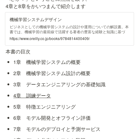
4章と8章をかいつまんで紹介します
機械学習システムデザイン
ビジネスとしての機械学習システムの設計や運用についての解説書。本
書では、機械学習の最前線で活躍する著者の豊富な経験と知識に基づ
き、エンド・ツー・エンドの機械学習システムを設計・構築するための
https://www.oreilly.co.jp/books/9784814400409/
基本原則を明らかにします。訓練データの処理方法、特徴の使い方、モ
デルを再訓練する頻度、監視すべき項目……このような設計上の決定が
本書の目次
システム全体の目的達成にどのように寄与するのかを、実際のケースス
タディを通じて理解します。機械学習プロジェクトを成功に導く上で必
1章　機械学習システムの概要
要な信頼性、拡張性、保守性、およびビジネス要件の変化への適応性を
備えた機械学習システムを設計する包括的なアプローチを本書で学ぶこ
とができます。
2章　機械学習システム設計の概要
3章　データエンジニアリングの基礎知識
4章　訓練データ
5章　特徴エンジニアリング
6章　モデル開発とオフライン評価
7章　モデルのデプロイと予測サービス