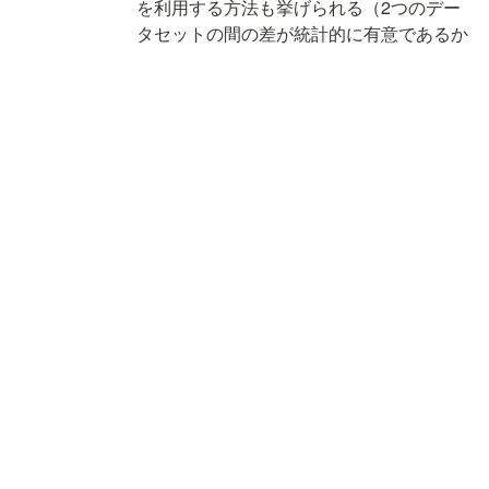
を利用する方法も挙げられる（2つのデー
タセットの間の差が統計的に有意であるか
どうかを判定）
データ分布のシフトに立ち向かうには
シフトは起きるものだと捉え、シフトの程度
にかかわらず、毎月、毎週、毎日などの頻度
で定期的にモデルの再訓練をやっている会社
も多い
その他のアプローチとしては
膨大なデータセットを使用してモデルを訓
練する
（あまり実例は見受けられないが）変化す
る分布に対して不変なデータ表現を学習で
きる教師なしドメイン適応手法を適応する
ターゲット分布（モデルが推論するデータ
の分布）のラベル付きデータを使用してモ