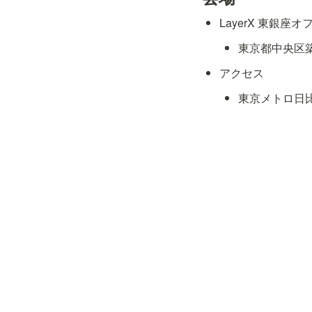
LayerX 東銀座オ
東京都中央区築地
アクセス
東京メトロ日比
📄 お申し込み
💡
運営の都合上
お申し込み頂
お問い合わせ
ご不明点などござい