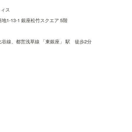
フィス
1-13-1 銀座松竹スクエア 5階
谷線、都営浅草線 「東銀座」 駅　徒歩2分
、各回の募集人数は若干名とさせていただきます。

いた方にのみ、メールにてご案内いたします。
ましたら、下記ご連絡先までお願いします。