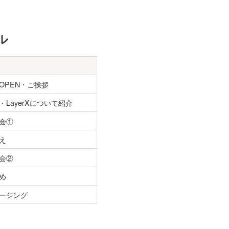
ル
OPEN・ご挨拶
・LayerXについて紹介
会①
え
会②
め
ージング