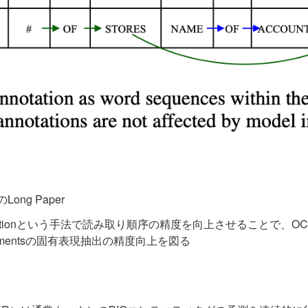
Long Paper
dictionという手法で
読み取り順序の精度を向上
させることで、O
h documentsの固有表現抽出の精度向上を図る