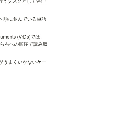
に行うタスクとして処理
へ順に並んでいる単語
nts (VrDs)では、
から右への順序で読み取
がうまくいかないケー