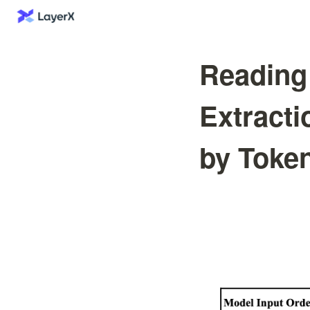
Reading 
Extracti
by Token