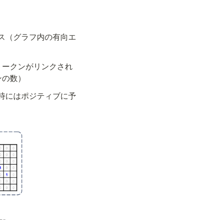
ス（グラフ内の有向エ
トークンがリンクされ
ンの数）
時にはポジティブに予