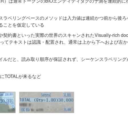
ER）は通常トークンのBIOエンティティタグの予測を連続的
スラベリングベースのメソッドは入力値は連続かつ前から後ろ
ることを仮定している
書といった実際の世界のスキャンされたVisually-rich docume
よってテキストは認識・配置され、通常は上から下へおよび左
イルだと、読み取り順序が保証されず、シーケンスラベリング
後ろにTOTALが来るなど