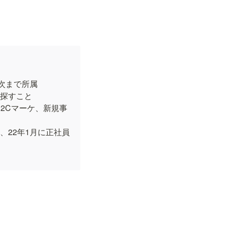
まで所属

探すこと

D2Cマーケ、新規事
社、22年1月に正社員