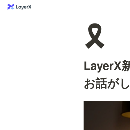
🎗️
Laye
お話が