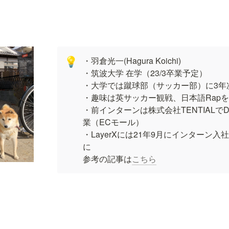
・羽倉光一(Hagura Koichi)

💡
・筑波大学 在学（23/3卒業予定）

・大学では蹴球部（サッカー部）に3年次
・趣味は英サッカー観戦、日本語Rapを
・前インターンは株式会社TENTIALで
業（ECモール）

・LayerXには21年9月にインターン入
に

参考の記事は
こちら