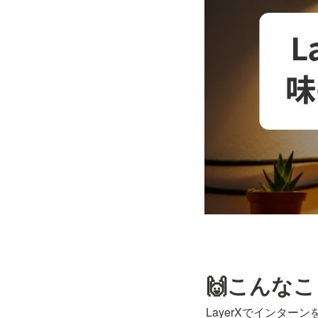
🙌こんな
LayerXでインター