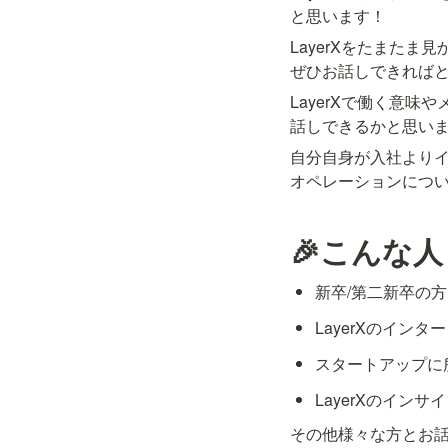
と思います！
LayerXをたまた
ぜひお話しできれば
LayerXで働く意
話しできるかと思い
自分自身が入社よりイ
オペレーションについ
🎉こんな
新卒/第二新卒の方
LayerXのイン
スタートアップに
LayerXのイン
その他様々な方とお